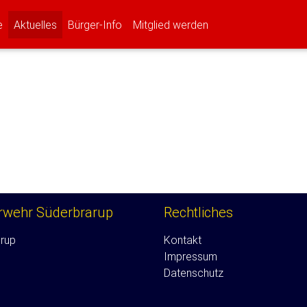
(current)
(current)
(current)
e
Aktuelles
Bürger-Info
Mitglied werden
erwehr Süderbrarup
Rechtliches
rup
Kontakt
Impressum
Datenschutz