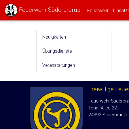
Feuerwehr Süderbrarup
(current)
Feuerwehr
Einsätz
Neuigkeiten
Übungsdienste
Veranstaltungen
Freiwillige Feu
Feuerwehr Süderbra
Team Allee 22
24392 Süderbrarup