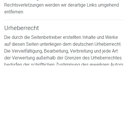
Rechtsverletzungen werden wir derartige Links umgehend
entfernen.
Urheberrecht
Die durch die Seitenbetreiber erstellten Inhalte und Werke
auf diesen Seiten unterliegen dem deutschen Urheberrecht.
Die Vervielfältigung, Bearbeitung, Verbreitung und jede Art
der Verwertung außerhalb der Grenzen des Urheberrechtes
bedürfen der schriftlichen Zustimmung des jeweiligen Autors
bzw. Erstellers. Downloads und Kopien dieser Seite sind nur
für den privaten, nicht kommerziellen Gebrauch gestattet.
Soweit die Inhalte auf dieser Seite nicht vom Betreiber
erstellt wurden, werden die Urheberrechte Dritter beachtet.
Insbesondere werden Inhalte Dritter als solche
gekennzeichnet. Sollten Sie trotzdem auf eine
Urheberrechtsverletzung aufmerksam werden, bitten wir um
einen entsprechenden Hinweis. Bei Bekanntwerden von