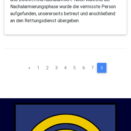
Nachalarmierungsphase wurde die vermisste Person
aufgefunden, unsererseits betreut und anschließend
an den Rettungsdienst übergeben.
Previous
«
1
2
3
4
5
6
7
8